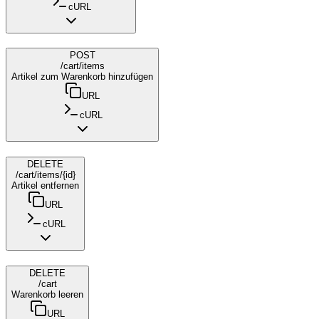
cURL
POST
/cart/items
Artikel zum Warenkorb hinzufügen
URL
cURL
DELETE
/cart/items/{id}
Artikel entfernen
URL
cURL
DELETE
/cart
Warenkorb leeren
URL