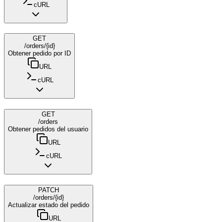
cURL
GET
/orders/{id}
Obtener pedido por ID
URL
cURL
GET
/orders
Obtener pedidos del usuario
URL
cURL
PATCH
/orders/{id}
Actualizar estado del pedido
URL