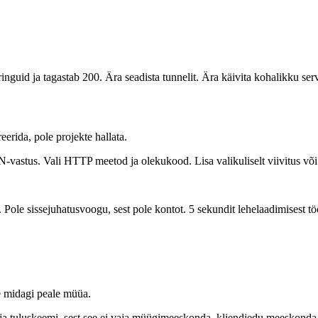
nguid ja tagastab 200. Ära seadista tunnelit. Ära käivita kohalikku 
erida, pole projekte hallata.
-vastus. Vali HTTP meetod ja olekukood. Lisa valikuliselt viivitus või
 Pole sissejuhatusvoogu, sest pole kontot. 5 sekundit lehelaadimisest tö
le midagi peale müüa.
aja tuluskeemi, sest see ei vaja müügimeeskonda, kliendiedu meeskonda eg