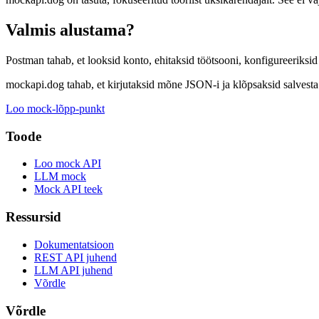
Valmis alustama?
Postman tahab, et looksid konto, ehitaksid töötsooni, konfigureeriksid
mockapi.dog tahab, et kirjutaksid mõne JSON-i ja klõpsaksid salvesta.
Loo mock-lõpp-punkt
Toode
Loo mock API
LLM mock
Mock API teek
Ressursid
Dokumentatsioon
REST API juhend
LLM API juhend
Võrdle
Võrdle