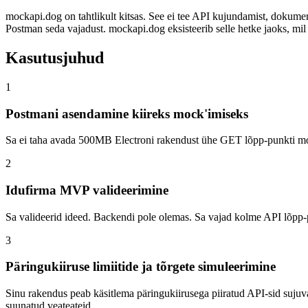
mockapi.dog on tahtlikult kitsas. See ei tee API kujundamist, dokume
Postman seda vajadust. mockapi.dog eksisteerib selle hetke jaoks, mil
Kasutusjuhud
1
Postmani asendamine kiireks mock'imiseks
Sa ei taha avada 500MB Electroni rakendust ühe GET lõpp-punkti mock
2
Idufirma MVP valideerimine
Sa valideerid ideed. Backendi pole olemas. Sa vajad kolme API lõpp-pun
3
Päringukiiruse limiitide ja tõrgete simuleerimine
Sinu rakendus peab käsitlema päringukiirusega piiratud API-sid sujuv
suunatud veateateid.