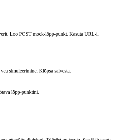
serverit. Loo POST mock-lõpp-punkt. Kasuta URL-i.
 vea simuleerimine. Klõpsa salvesta.
ötava lõpp-punktini.
a ettevõtte divisjoni. Tööriist on tasuta. See jääb tasuta.