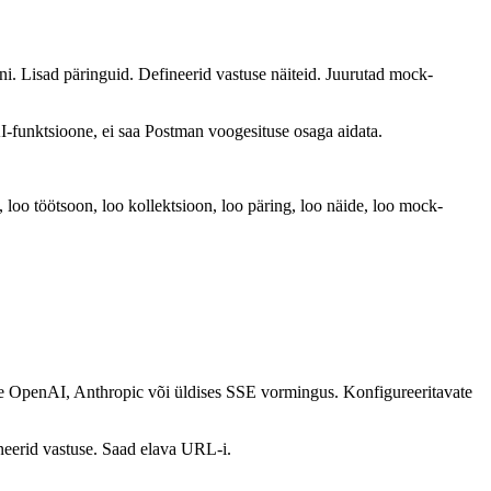
i. Lisad päringuid. Defineerid vastuse näiteid. Juurutad mock-
I-funktsioone, ei saa Postman voogesituse osaga aidata.
loo töötsoon, loo kollektsioon, loo päring, loo näide, loo mock-
 OpenAI, Anthropic või üldises SSE vormingus. Konfigureeritavate
ineerid vastuse. Saad elava URL-i.