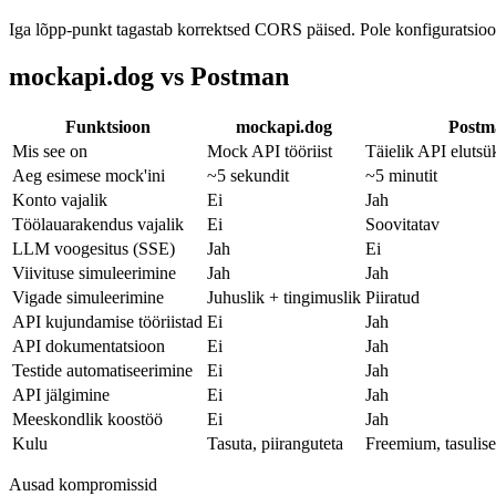
Iga lõpp-punkt tagastab korrektsed CORS päised. Pole konfiguratsioon
mockapi.dog vs Postman
Funktsioon
mockapi.dog
Postm
Mis see on
Mock API tööriist
Täielik API elutsü
Aeg esimese mock'ini
~5 sekundit
~5 minutit
Konto vajalik
Ei
Jah
Töölauarakendus vajalik
Ei
Soovitatav
LLM voogesitus (SSE)
Jah
Ei
Viivituse simuleerimine
Jah
Jah
Vigade simuleerimine
Juhuslik + tingimuslik
Piiratud
API kujundamise tööriistad
Ei
Jah
API dokumentatsioon
Ei
Jah
Testide automatiseerimine
Ei
Jah
API jälgimine
Ei
Jah
Meeskondlik koostöö
Ei
Jah
Kulu
Tasuta, piiranguteta
Freemium, tasuli
Ausad kompromissid