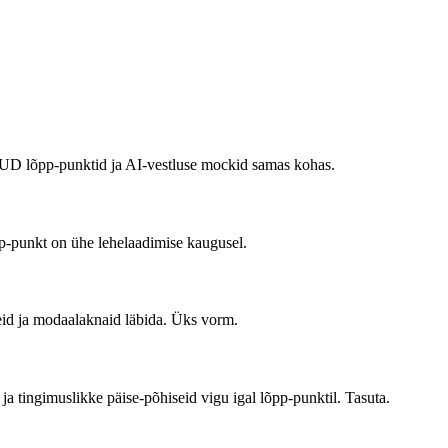
 CRUD lõpp-punktid ja AI-vestluse mockid samas kohas.
pp-punkt on ühe lehelaadimise kaugusel.
eid ja modaalaknaid läbida. Üks vorm.
a tingimuslikke päise-põhiseid vigu igal lõpp-punktil. Tasuta.