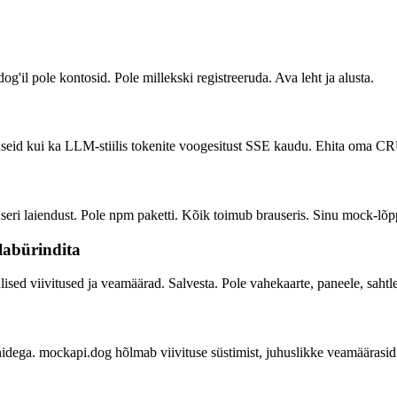
il pole kontosid. Pole millekski registreeruda. Ava leht ja alusta.
vastuseid kui ka LLM-stiilis tokenite voogesitust SSE kaudu. Ehita oma
seri laiendust. Pole npm paketti. Kõik toimub brauseris. Sinu mock-lõ
 labürindita
sed viivitused ja veamäärad. Salvesta. Pole vahekaarte, paneele, sahtl
dega. mockapi.dog hõlmab viivituse süstimist, juhuslikke veamäärasid j