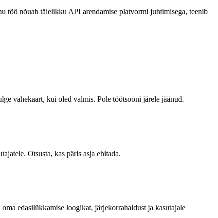
nu töö nõuab täielikku API arendamise platvormi juhtimisega, teenib
 vahekaart, kui oled valmis. Pole töötsooni järele jäänud.
jatele. Otsusta, kas päris asja ehitada.
oma edasilükkamise loogikat, järjekorrahaldust ja kasutajale