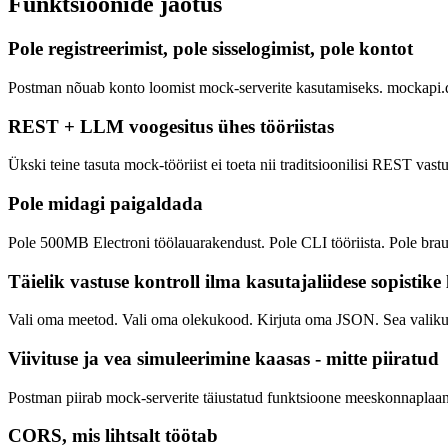
Funktsioonide jaotus
Pole registreerimist, pole sisselogimist, pole kontot
Postman nõuab konto loomist mock-serverite kasutamiseks. mockapi.dog'
REST + LLM voogesitus ühes tööriistas
Ükski teine tasuta mock-tööriist ei toeta nii traditsioonilisi REST 
Pole midagi paigaldada
Pole 500MB Electroni töölauarakendust. Pole CLI tööriista. Pole brau
Täielik vastuse kontroll ilma kasutajaliidese sopistike
Vali oma meetod. Vali oma olekukood. Kirjuta oma JSON. Sea valikuli
Viivituse ja vea simuleerimine kaasas - mitte piiratud
Postman piirab mock-serverite täiustatud funktsioone meeskonnaplaani
CORS, mis lihtsalt töötab