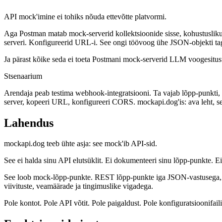
API mock'imine ei tohiks nõuda ettevõtte platvormi.
Aga Postman matab mock-serverid kollektsioonide sisse, kohustusliku 
serveri. Konfigureerid URL-i. See ongi töövoog ühe JSON-objekti ta
Ja pärast kõike seda ei toeta Postmani mock-serverid LLM voogesitust.
Stsenaarium
Arendaja peab testima webhook-integratsiooni. Ta vajab lõpp-punkti, m
server, kopeeri URL, konfigureeri CORS. mockapi.dog'is: ava leht, s
Lahendus
mockapi.dog teeb ühte asja: see mock'ib API-sid.
See ei halda sinu API elutsüklit. Ei dokumenteeri sinu lõpp-punkte. Ei
See loob mock-lõpp-punkte. REST lõpp-punkte iga JSON-vastusega, 
viivituste, veamäärade ja tingimuslike vigadega.
Pole kontot. Pole API võtit. Pole paigaldust. Pole konfiguratsioonifai