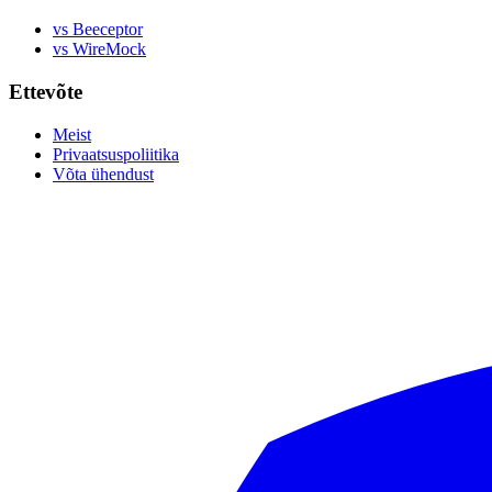
vs Beeceptor
vs WireMock
Ettevõte
Meist
Privaatsuspoliitika
Võta ühendust