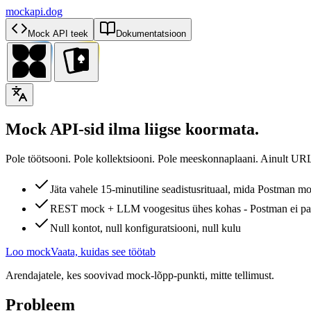
mockapi.dog
Mock API teek
Dokumentatsioon
Mock API-sid ilma liigse koormata.
Pole töötsooni. Pole kollektsiooni. Pole meeskonnaplaani. Ainult UR
Jäta vahele 15-minutiline seadistusrituaal, mida Postman m
REST mock + LLM voogesitus ühes kohas - Postman ei pak
Null kontot, null konfiguratsiooni, null kulu
Loo mock
Vaata, kuidas see töötab
Arendajatele, kes soovivad mock-lõpp-punkti, mitte tellimust.
Probleem