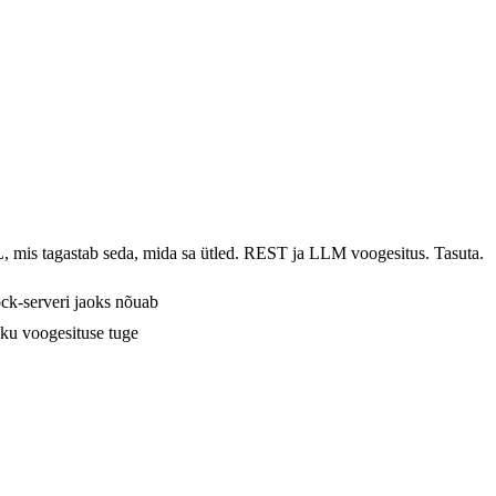
L, mis tagastab seda, mida sa ütled. REST ja LLM voogesitus. Tasuta.
ock-serveri jaoks nõuab
u voogesituse tuge