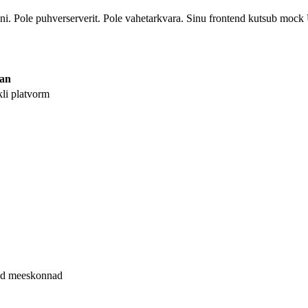
i. Pole puhverserverit. Pole vahetarkvara. Sinu frontend kutsub mock U
an
kli platvorm
sed meeskonnad