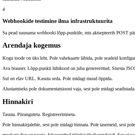
4
Webhookide testimine ilma infrastruktuurita
Sa pead suunama webhooki lõpp-punktile, mis aktsepteerib POST päri
Arendaja kogemus
Kogu toode on üks leht. Pole vahekaarte läbida, pole seadeid konfigure
Ava brauser. Lõpp-punkti lühikood on juba genereeritud. Sisesta JSON
Sul on elav URL. Kasuta seda. Pole midagi muud õppida.
Alustamiseks pole dokumentatsiooni vaja, sest pole midagi seadistada.
Hinnakiri
Tasuta. Piiranguteta. Registreerimiseta.
Pole hinnakirjalehte, sest pole midagi hinnata. Pole tasemeid, sest po
mockapi.dog on tasuta, fokuseeritud tööriist üksikarendajalt. See ei v