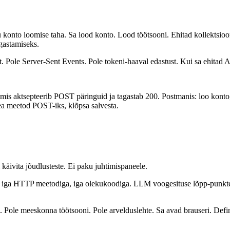
konto loomise taha. Sa lood konto. Lood töötsooni. Ehitad kollektsioon
gastamiseks.
 Pole Server-Sent Events. Pole tokeni-haaval edastust. Kui sa ehitad A
is aktsepteerib POST päringuid ja tagastab 200. Postmanis: loo konto, 
ea meetod POST-iks, klõpsa salvesta.
 käivita jõudlusteste. Ei paku juhtimispaneele.
iga HTTP meetodiga, iga olekukoodiga. LLM voogesituse lõpp-punkte
li. Pole meeskonna töötsooni. Pole arvelduslehte. Sa avad brauseri. Def