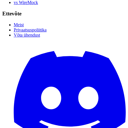
vs WireMock
Ettevõte
Meist
Privaatsuspoliitika
Võta ühendust