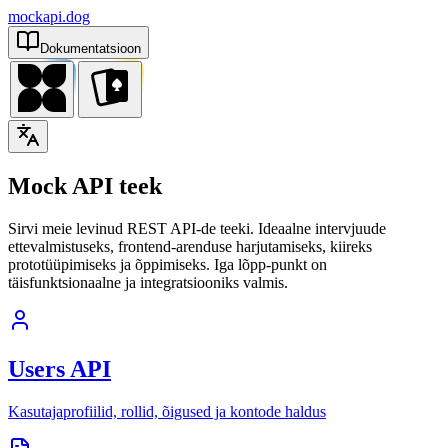
mockapi.dog
Dokumentatsioon
Mock API teek
Sirvi meie levinud REST API-de teeki. Ideaalne intervjuude
ettevalmistuseks, frontend-arenduse harjutamiseks, kiireks
prototüüpimiseks ja õppimiseks. Iga lõpp-punkt on
täisfunktsionaalne ja integratsiooniks valmis.
Users API
Kasutajaprofiilid, rollid, õigused ja kontode haldus