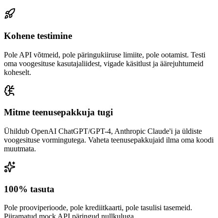
Kohene testimine
Pole API võtmeid, pole päringukiiruse limiite, pole ootamist. Testi
oma voogesituse kasutajaliidest, vigade käsitlust ja äärejuhtumeid
koheselt.
Mitme teenusepakkuja tugi
Ühildub OpenAI ChatGPT/GPT-4, Anthropic Claude'i ja üldiste
voogesituse vormingutega. Vaheta teenusepakkujaid ilma oma koodi
muutmata.
100% tasuta
Pole prooviperioode, pole krediitkaarti, pole tasulisi tasemeid.
Piiramatud mock API päringud nullkuluga.