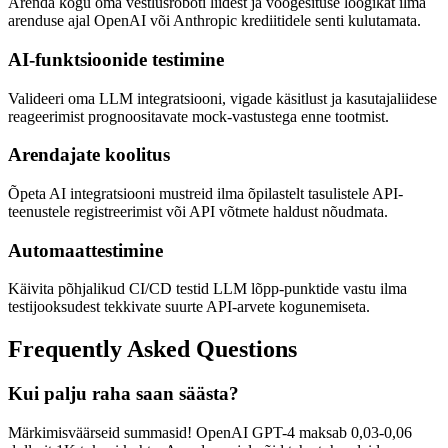
Arenda kogu oma vestlusroboti liidest ja voogesituse loogikat ilma
arenduse ajal OpenAI või Anthropic krediitidele senti kulutamata.
AI-funktsioonide testimine
Valideeri oma LLM integratsiooni, vigade käsitlust ja kasutajaliidese
reageerimist prognoositavate mock-vastustega enne tootmist.
Arendajate koolitus
Õpeta AI integratsiooni mustreid ilma õpilastelt tasulistele API-
teenustele registreerimist või API võtmete haldust nõudmata.
Automaattestimine
Käivita põhjalikud CI/CD testid LLM lõpp-punktide vastu ilma
testijooksudest tekkivate suurte API-arvete kogunemiseta.
Frequently Asked Questions
Kui palju raha saan säästa?
Märkimisväärseid summasid! OpenAI GPT-4 maksab 0,03-0,06