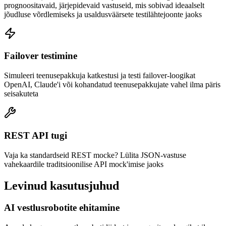
prognoositavaid, järjepidevaid vastuseid, mis sobivad ideaalselt
jõudluse võrdlemiseks ja usaldusväärsete testilähtejoonte jaoks
Failover testimine
Simuleeri teenusepakkuja katkestusi ja testi failover-loogikat
OpenAI, Claude'i või kohandatud teenusepakkujate vahel ilma päris
seisakuteta
REST API tugi
Vaja ka standardseid REST mocke? Lülita JSON-vastuse
vahekaardile traditsioonilise API mock'imise jaoks
Levinud kasutusjuhud
AI vestlusrobotite ehitamine