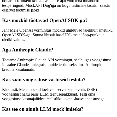
dollarit 1K tokeni kohta. Arenduse ajal võid teha tuhandeid
testpäringuid. MockAPI Dog'iga on kogu testimine tasuta - säästa
eelarvet tootmise jaoks.
Kas mockid töötavad OpenAI SDK-ga?
Jah! Meie OpenAI vormingus mockid ühilduvad täielikult ametliku
OpenAI SDK-ga. Suuna lihtsalt baseURL meie lõpp-punkti ja
oledki valmis.
Aga Anthropic Claude?
Toetame Anthropic Claude API vormingut, sealhulgas voogesitust.
Ideaalne Claude'i integratsioonide testimiseks ilma Anthropic
krediite kasutamata.
Kas saan voogesituse vastuseid testida?
Kindlasti. Meie mockid toetavad server-sent events (SSE)
voogesitust nagu päris LLM teenusepakkujad. Testi oma
voogesituse kasutajaliidest realistliku tokeni-haaval edastusega.
Kas see on ainult LLM mock'imiseks?