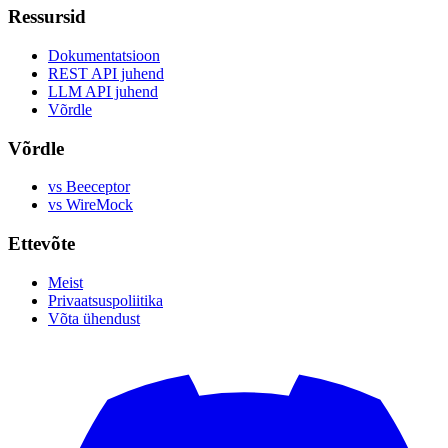
Ressursid
Dokumentatsioon
REST API juhend
LLM API juhend
Võrdle
Võrdle
vs Beeceptor
vs WireMock
Ettevõte
Meist
Privaatsuspoliitika
Võta ühendust