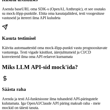
Asenda baseURL oma SDK-s (OpenAI, Anthropic), et see osutaks
su mock-lõpp-punktile. Ehita oma kasutajaliidest, testi voogesituse
vastuseid ja itereeri ilma API kuludeta
Kasuta testimisel
Käivita automaattestid oma mock-lõpp-punkti vastu prognoositavate
vastustega. Testi vigade käsitlust, äärejuhtumeid ja CI/CD
konveiereid ilma oma API eelarvet kurnamata
Miks LLM API-sid mock'ida?
Säästa raha
Arenda ja testi AI-funktsioone ilma tuhandeid API-päringutele
kulutamata. Iga OpenAI/Claude API päring maksab raha - meie
mockid on täiesti tasuta.