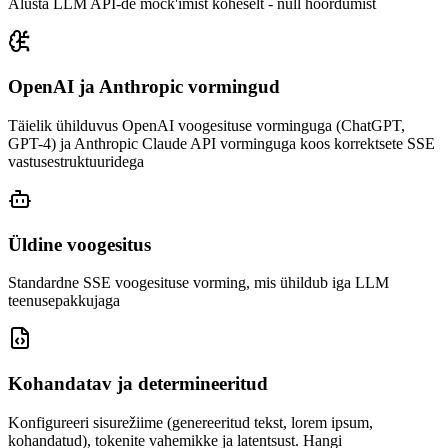
Alusta LLM API-de mock'imist koheselt - null hõõrdumist
OpenAI ja Anthropic vormingud
Täielik ühilduvus OpenAI voogesituse vorminguga (ChatGPT,
GPT-4) ja Anthropic Claude API vorminguga koos korrektsete SSE
vastusestruktuuridega
Üldine voogesitus
Standardne SSE voogesituse vorming, mis ühildub iga LLM
teenusepakkujaga
Kohandatav ja determineeritud
Konfigureeri sisurežiime (genereeritud tekst, lorem ipsum,
kohandatud), tokenite vahemikke ja latentsust. Hangi