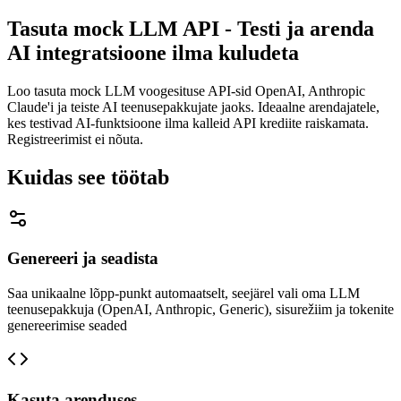
Tasuta mock LLM API - Testi ja arenda
AI integratsioone ilma kuludeta
Loo tasuta mock LLM voogesituse API-sid OpenAI, Anthropic
Claude'i ja teiste AI teenusepakkujate jaoks. Ideaalne arendajatele,
kes testivad AI-funktsioone ilma kalleid API krediite raiskamata.
Registreerimist ei nõuta.
Kuidas see töötab
Genereeri ja seadista
Saa unikaalne lõpp-punkt automaatselt, seejärel vali oma LLM
teenusepakkuja (OpenAI, Anthropic, Generic), sisurežiim ja tokenite
genereerimise seaded
Kasuta arenduses