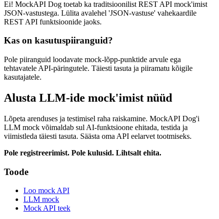
Ei! MockAPI Dog toetab ka traditsioonilist REST API mock'imist
JSON-vastustega. Lülita avalehel 'JSON-vastuse' vahekaardile
REST API funktsioonide jaoks.
Kas on kasutuspiiranguid?
Pole piiranguid loodavate mock-lõpp-punktide arvule ega
tehtavatele API-päringutele. Täiesti tasuta ja piiramatu kõigile
kasutajatele.
Alusta LLM-ide mock'imist nüüd
Lõpeta arenduses ja testimisel raha raiskamine. MockAPI Dog'i
LLM mock võimaldab sul AI-funktsioone ehitada, testida ja
viimistleda täiesti tasuta. Säästa oma API eelarvet tootmiseks.
Pole registreerimist. Pole kulusid. Lihtsalt ehita.
Toode
Loo mock API
LLM mock
Mock API teek