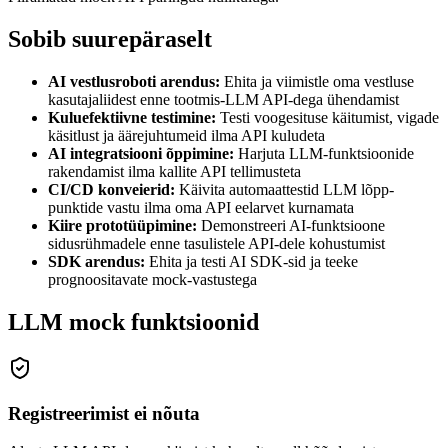
Sobib suurepäraselt
AI vestlusroboti arendus
:
Ehita ja viimistle oma vestluse
kasutajaliidest enne tootmis-LLM API-dega ühendamist
Kuluefektiivne testimine
:
Testi voogesituse käitumist, vigade
käsitlust ja äärejuhtumeid ilma API kuludeta
AI integratsiooni õppimine
:
Harjuta LLM-funktsioonide
rakendamist ilma kallite API tellimusteta
CI/CD konveierid
:
Käivita automaattestid LLM lõpp-
punktide vastu ilma oma API eelarvet kurnamata
Kiire prototüüpimine
:
Demonstreeri AI-funktsioone
sidusrühmadele enne tasulistele API-dele kohustumist
SDK arendus
:
Ehita ja testi AI SDK-sid ja teeke
prognoositavate mock-vastustega
LLM mock funktsioonid
Registreerimist ei nõuta